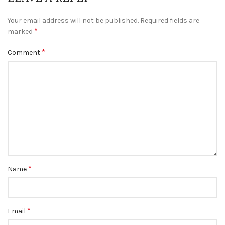
Your email address will not be published.
Required fields are
*
marked
*
Comment
*
Name
*
Email