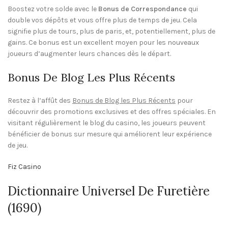
Boostez votre solde avec le
Bonus de Correspondance
qui
double vos dépôts et vous offre plus de temps de jeu. Cela
signifie plus de tours, plus de paris, et, potentiellement, plus de
gains. Ce bonus est un excellent moyen pour les nouveaux
joueurs d’augmenter leurs chances dès le départ.
Bonus De Blog Les Plus Récents
Restez à l’affût des
Bonus de Blog les Plus Récents
pour
découvrir des promotions exclusives et des offres spéciales. En
visitant régulièrement le blog du casino, les joueurs peuvent
bénéficier de bonus sur mesure qui améliorent leur expérience
de jeu.
Fiz Casino
Dictionnaire Universel De Furetière
(1690)