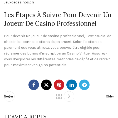
Jeuxdecasinos.ch
Les Étapes À Suivre Pour Devenir Un
Joueur De Casino Professionnel
Pour devenir un joueur de casino professionnel, il est crucial de
choisir les bonnes options de paiement. Selon l’option de
paiement que vous utilisez, vous pouvez être éligible pour
réclamer des bonus d’inscription au
Casino Virtuel
. Assurez-
vous d’explorer les différentes méthodes de dépôt et de retrait
pour maximiser vos gains potentiels.
Newer
Older
LEAVE A REPLY