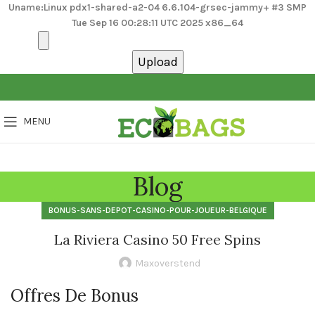
Uname:Linux pdx1-shared-a2-04 6.6.104-grsec-jammy+ #3 SMP
Tue Sep 16 00:28:11 UTC 2025 x86_64
MENU
Blog
BONUS-SANS-DEPOT-CASINO-POUR-JOUEUR-BELGIQUE
La Riviera Casino 50 Free Spins
Maxoverstend
Offres De Bonus