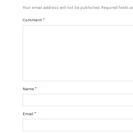
Your email address will not be published.
Required fields 
*
Comment
*
Name
*
Email