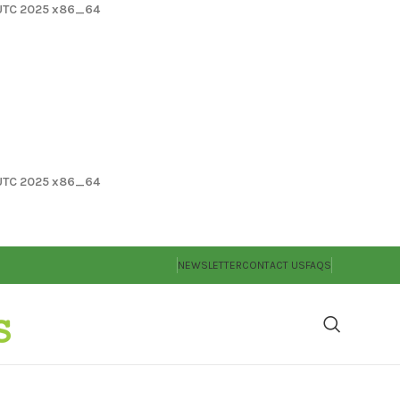
 UTC 2025 x86_64
 UTC 2025 x86_64
NEWSLETTER
CONTACT US
FAQS