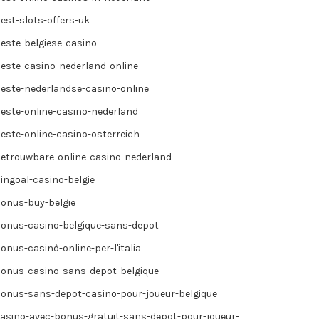
est-slots-offers-uk
este-belgiese-casino
este-casino-nederland-online
este-nederlandse-casino-online
este-online-casino-nederland
este-online-casino-osterreich
etrouwbare-online-casino-nederland
ingoal-casino-belgie
onus-buy-belgie
onus-casino-belgique-sans-depot
onus-casinò-online-per-l'italia
onus-casino-sans-depot-belgique
onus-sans-depot-casino-pour-joueur-belgique
asino-avec-bonus-gratuit-sans-depot-pour-joueur-