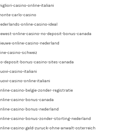
igliori-casino-online-italiani
onte-carlo-casino
ederlands-online-casino-ideal
ewest-online-casino-no-deposit-bonus-canada
ieuwe-online-casino-nederland
ine-casino-schweiz
o-deposit-bonus-casino-sites-canada
uovi-casino-italiani
uovi-casino-online-italiani
nline-casino-belgie-zonder-registratie
nline-casino-bonus-canada
nline-casino-bonus-nederland
nline-casino-bonus-zonder-storting-nederland
nline-casino-geld-zuruck-ohne-anwalt-osterreich