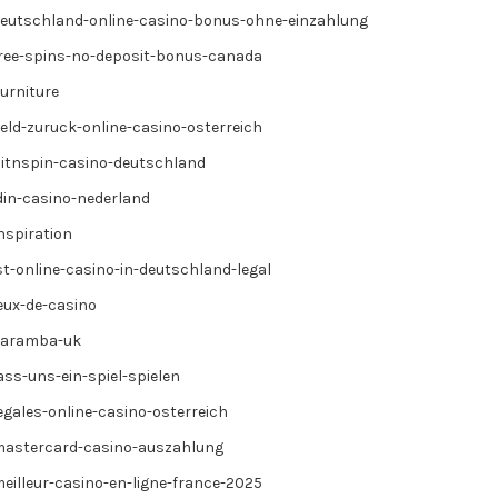
eutschland-online-casino-bonus-ohne-einzahlung
ree-spins-no-deposit-bonus-canada
urniture
eld-zuruck-online-casino-osterreich
itnspin-casino-deutschland
din-casino-nederland
nspiration
st-online-casino-in-deutschland-legal
eux-de-casino
aramba-uk
ass-uns-ein-spiel-spielen
egales-online-casino-osterreich
astercard-casino-auszahlung
eilleur-casino-en-ligne-france-2025