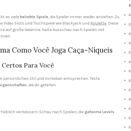
b
c
bt es viele
beliebte Spiele
, die Spieler immer wieder anziehen. Zu
 Video Slots und Tischspiele wie
Blackjack
und
Roulette
. Diese
c
nce auf
große Gewinne
. Halte Ausschau nach Spielen mit
c
önnen.
c
orma Como Você Joga Caça-Níqueis
c
c
 Certos Para Você
c
em persönlichen Stil und Vorlieben entsprechen. Teste
c
eigenschaften
, die dir gefallen.
c
c
c
rheblich verbessern. Schau nach Spielen, die
geheime Levels
c
c