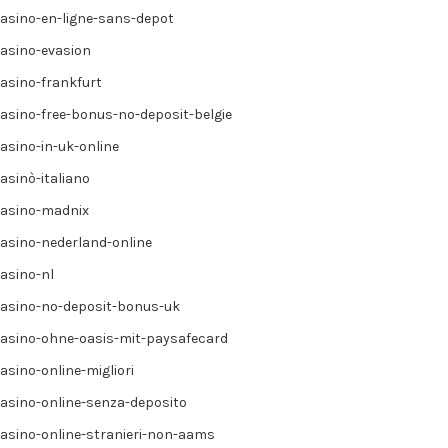
asino-en-ligne-sans-depot
asino-evasion
asino-frankfurt
asino-free-bonus-no-deposit-belgie
asino-in-uk-online
asinò-italiano
asino-madnix
asino-nederland-online
asino-nl
asino-no-deposit-bonus-uk
asino-ohne-oasis-mit-paysafecard
asino-online-migliori
asino-online-senza-deposito
asino-online-stranieri-non-aams