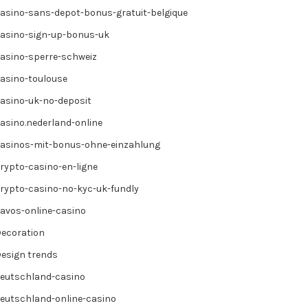
asino-sans-depot-bonus-gratuit-belgique
asino-sign-up-bonus-uk
asino-sperre-schweiz
asino-toulouse
asino-uk-no-deposit
asino.nederland-online
asinos-mit-bonus-ohne-einzahlung
rypto-casino-en-ligne
rypto-casino-no-kyc-uk-fundly
avos-online-casino
ecoration
esign trends
eutschland-casino
eutschland-online-casino