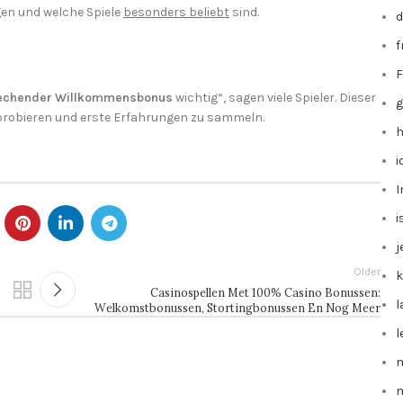
gen und welche Spiele
besonders beliebt
sind.
d
f
F
echender Willkommensbonus
wichtig“, sagen viele Spieler. Dieser
g
uprobieren und
erste Erfahrungen
zu sammeln.
h
i
I
i
j
Older
k
Casinospellen Met 100% Casino Bonussen:
l
Welkomstbonussen, Stortingbonussen En Nog Meer
l
m
m