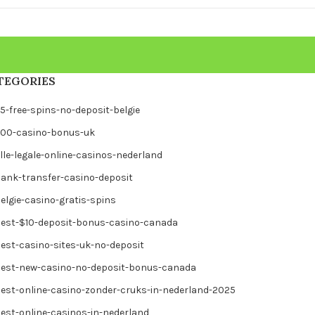
TEGORIES
5-free-spins-no-deposit-belgie
00-casino-bonus-uk
lle-legale-online-casinos-nederland
ank-transfer-casino-deposit
elgie-casino-gratis-spins
est-$10-deposit-bonus-casino-canada
est-casino-sites-uk-no-deposit
est-new-casino-no-deposit-bonus-canada
est-online-casino-zonder-cruks-in-nederland-2025
est-online-casinos-in-nederland