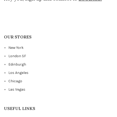
OUR STORES
New York
London SF
Edinburgh
Los Angeles
Chicago
Las Vegas
USEFUL LINKS