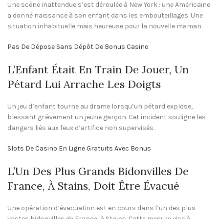
Une scène inattendue s’est déroulée à New York : une Américaine
a donné naissance à son enfant dans les embouteillages. Une
situation inhabituelle mais heureuse pour la nouvelle maman.
Pas De Dépose Sans Dépôt De Bonus Casino
L’Enfant Était En Train De Jouer, Un
Pétard Lui Arrache Les Doigts
Un jeu d’enfant tourne au drame lorsqu’un pétard explose,
blessant grièvement un jeune garçon. Cet incident souligne les
dangers liés aux feux d’artifice non supervisés.
Slots De Casino En Ligne Gratuits Avec Bonus
L’Un Des Plus Grands Bidonvilles De
France, À Stains, Doit Être Évacué
Une opération d’évacuation est en cours dans l’un des plus
vastes bidonvilles de France, à Stains. Cette mesure vise à