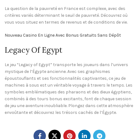
La question de la pauvreté en France est complexe, avec des
critères variés déterminant le seuil de pauvreté. Découvrez où
vous vous situez en termes de revenus et de conditions de vie.
Nouveau Casino En Ligne Avec Bonus Gratuits Sans Dépôt
Legacy Of Egypt
Le jeu “Legacy of Egypt” transporte les joueurs dans l’univers
mystique de l’Égypte ancienne. Avec ses graphismes
époustouflants et ses fonctionnalités captivantes, ce jeu de
machines à sous est un véritable voyage à travers le temps. Les
symboles emblématiques des pharaons et des dieux égyptiens,
combinés à des tours bonus excitants, font de chaque session
de jeu une aventure inoubliable. Plongez dans cette atmosphère
envoûtante et découvrez les trésors cachés de l’Égypte.