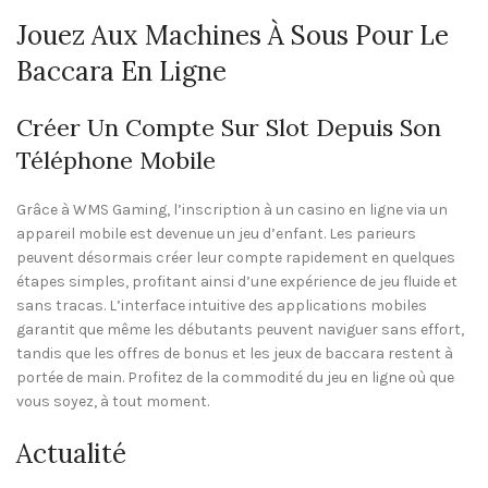
Jouez Aux Machines À Sous Pour Le
Baccara En Ligne
Créer Un Compte Sur Slot Depuis Son
Téléphone Mobile
Grâce à WMS Gaming, l’inscription à un casino en ligne via un
appareil mobile est devenue un jeu d’enfant. Les parieurs
peuvent désormais créer leur compte rapidement en quelques
étapes simples, profitant ainsi d’une expérience de jeu fluide et
sans tracas. L’interface intuitive des applications mobiles
garantit que même les débutants peuvent naviguer sans effort,
tandis que les offres de bonus et les jeux de baccara restent à
portée de main. Profitez de la commodité du jeu en ligne où que
vous soyez, à tout moment.
Actualité