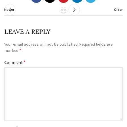
Newer
Older
LEAVE A REPLY
Your email address will not be published.
Required fields are
*
marked
*
Comment