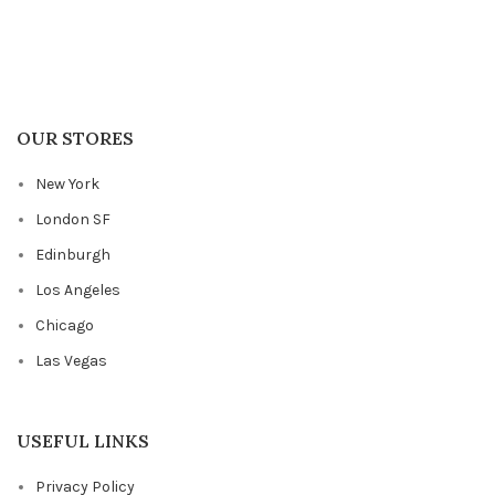
OUR STORES
New York
London SF
Edinburgh
Los Angeles
Chicago
Las Vegas
USEFUL LINKS
Privacy Policy