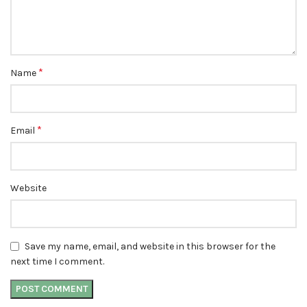
*
Name
*
Email
Website
Save my name, email, and website in this browser for the
next time I comment.