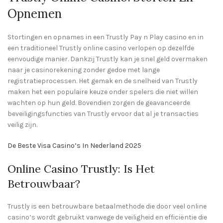
Opnemen
Stortingen en opnames in een Trustly Pay n Play casino en in
een traditioneel Trustly online casino verlopen op dezelfde
eenvoudige manier. Dankzij
Trustly
kan je snel geld overmaken
naar je casinorekening zonder gedoe met lange
registratieprocessen. Het gemak en de snelheid van Trustly
maken het een populaire keuze onder spelers die niet willen
wachten op hun geld. Bovendien zorgen de geavanceerde
beveiligingsfuncties van Trustly ervoor dat al je transacties
veilig zijn.
De Beste Visa Casino’s In Nederland 2025
Online Casino Trustly: Is Het
Betrouwbaar?
Trustly is een betrouwbare betaalmethode die door veel online
casino’s wordt gebruikt vanwege de veiligheid en efficiëntie die