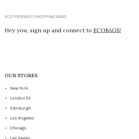
ECO FRIENDLY SHOPPING BAGS
Hey you, sign up and connect to
ECOBAGS!
OUR STORES
New York
London SF
Edinburgh
Los Angeles
Chicago
Las Vegas