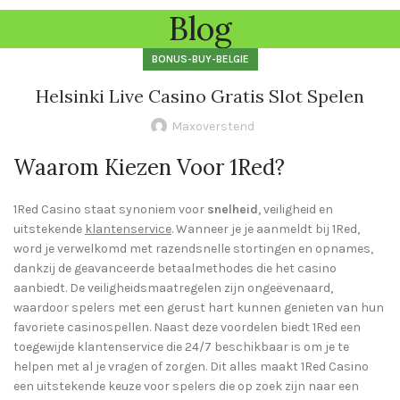
Blog
BONUS-BUY-BELGIE
Helsinki Live Casino Gratis Slot Spelen
Maxoverstend
Waarom Kiezen Voor 1Red?
1Red Casino staat synoniem voor
snelheid
,
veiligheid
en
uitstekende
klantenservice
. Wanneer je je aanmeldt bij 1Red,
word je verwelkomd met razendsnelle stortingen en opnames,
dankzij de geavanceerde betaalmethodes die het casino
aanbiedt. De
veiligheidsmaatregelen
zijn ongeëvenaard,
waardoor spelers met een gerust hart kunnen genieten van hun
favoriete casinospellen. Naast deze voordelen biedt 1Red een
toegewijde klantenservice die 24/7 beschikbaar is om je te
helpen met al je vragen of zorgen. Dit alles maakt 1Red Casino
een uitstekende keuze voor spelers die op zoek zijn naar een