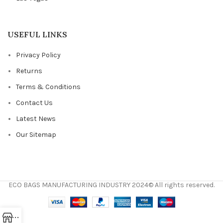
USEFUL LINKS
Privacy Policy
Returns
Terms & Conditions
Contact Us
Latest News
Our Sitemap
ECO BAGS MANUFACTURING INDUSTRY 2024© All rights reserved.