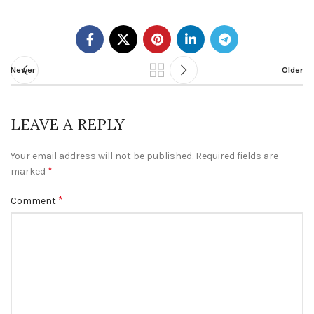
Newer
Older
LEAVE A REPLY
Your email address will not be published.
Required fields are
*
marked
*
Comment